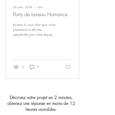
26 janv. 2024
∙
1
min
Party de bureau Humance
Je tiens à vous dire que votre
prestation a été très
appréciée par notre équipe
et tout s’est bien déroulé côté
organisation.
12
0
Décrivez votre projet en 2 minutes,
obtenez une réponse en moins de 12
heures ouvrables.