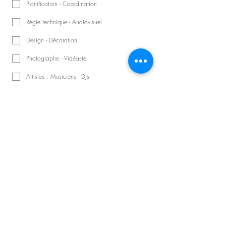
Planification - Coordination
Régie technique - Audiovisuel
Design - Décoration
Photographe - Vidéaste
Artistes : Musiciens - DJs
Animateur - Conférencier
Nombre d'invités
Précisions sur la demande
Planifier une consultation