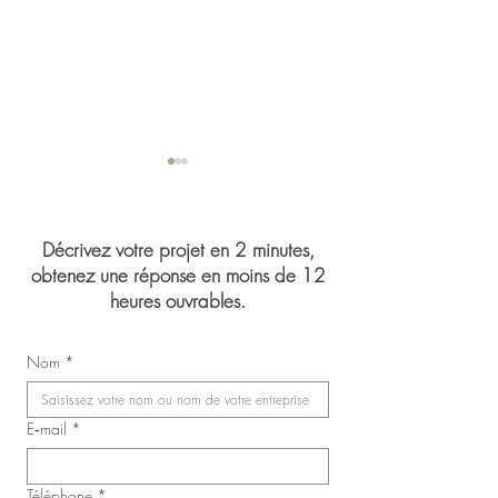
Décrivez votre projet en 2 minutes,
obtenez une réponse en moins de 12
heures ouvrables.
Mariage de Jasmin 
Congrès du Syndicat des
Nom
*
infirmières, inhalothérapeutes
et infirmières auxiliaires de
Laval (SIIIAL-CSQ)
E‑mail
*
Téléphone
*