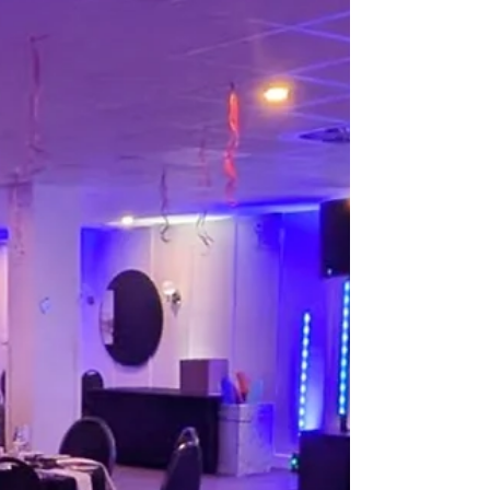
Plaza Rive-Sud, La Prairie
10 janv.
Party Gendron Assurance
Superbe expérience avec DJ Charley ! Une
grande première pour notre party de Noël de
bureau, et ce fut un succès sur toute la ligne.
Professionnel, dynamique et excellent pour créer
une ambiance festive. Je recommande fortement
ses services ! Merci à toi, nous avons eu des beaux
commentaires à ton sujet et c'est certain que nous
allons te prendre pour l'année prochaine. Merci
encore une fois. DJ animateur : Charles-André
Labbé Technicien : David Lavallée Endroit : Plaza
Rive