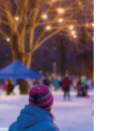
commentaires. On est très satisfait d'avoir fait
affaires avec vous. Très satisfaits, on recommande
chaudement. On nous avait recommandé les
services de Master D Productions suite au mariage
d'amis pour l'animation et la musique de notre
mariage. David et DJ Charley ont fait une super
job. Les gens ont aimé l'animation et la piste de
danse a été remplie toute la soirée. Ils nous ont
égal