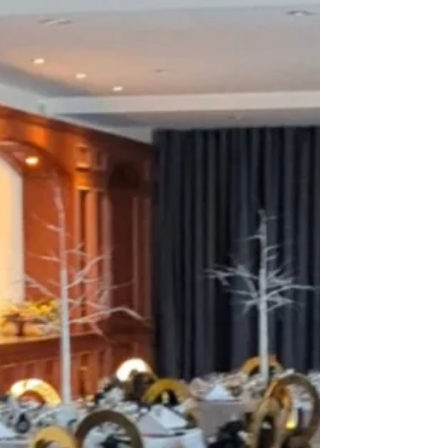
Carnaval d'hiver Dollard-des-Ormeaux
Bonjour Charley, j'ai bien aimé t'avoir comme DJ
lors de notre carnaval d'hiver, si tu es disponible
j'aimerais bien te reprendre pour notre
événement pour la Fête du Canada. J'aimerais
avoir tes services de DJ et d'animateur de la
scène. DJ animateur : Charles-André Labbé.
Endroit : Ville de Dollard-des-Ormeaux