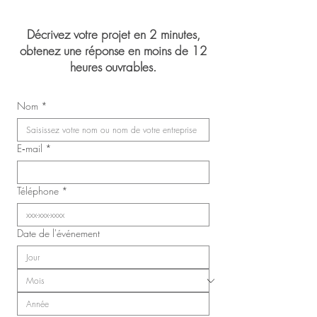
Décrivez votre projet en 2 minutes,
obtenez une réponse en moins de 12
heures ouvrables.
Mariage de Jasmin 
Congrès du Syndicat des
Nom
*
infirmières, inhalothérapeutes
et infirmières auxiliaires de
Laval (SIIIAL-CSQ)
E‑mail
*
Téléphone
*
Date de l'événement