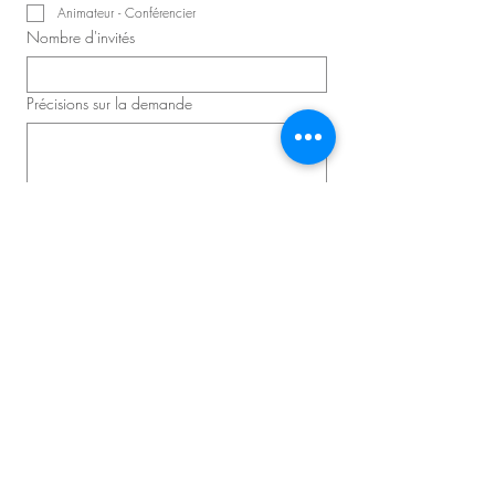
Animateur - Conférencier
Nombre d'invités
Précisions sur la demande
Planifier une consultation
Master D - Congrès et Événements
Producteur d'événements principal :
David Lavallée​