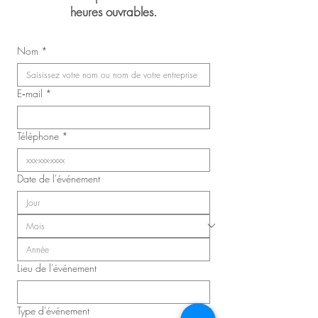
heures ouvrables.
Mariage de Jasmin 
Congrès du Syndicat des
Nom
*
infirmières, inhalothérapeutes
et infirmières auxiliaires de
Laval (SIIIAL-CSQ)
E‑mail
*
Téléphone
*
Date de l'événement
Lieu de l'événement
Type d'événement