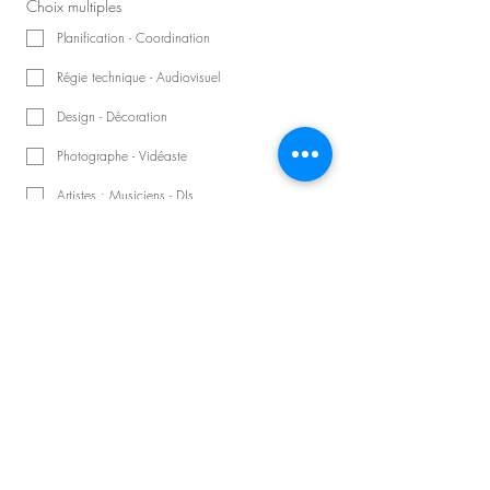
Choix multiples
Planification - Coordination
Régie technique - Audiovisuel
Design - Décoration
Photographe - Vidéaste
Artistes : Musiciens - DJs
Animateur - Conférencier
Nombre d'invités
Précisions sur la demande
Planifier une consultation