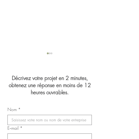
Décrivez votre projet en 2 minutes,
obtenez une réponse en moins de 12
heures ouvrables.
Party Gendron As
Congrès du Syndicat des
Nom
*
infirmières, inhalothérapeutes
et infirmières auxiliaires de
Laval (SIIIAL-CSQ)
E‑mail
*