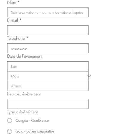
Nom
*
infirmières, inhalothérapeutes
et infirmières auxiliaires de
Laval (SIIIAL-CSQ)
E‑mail
*
Téléphone
*
Date de l'événement
Lieu de l'événement
Type d'événement
Congrès - Conférence
Gala - Soirée corporative