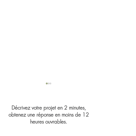
Décrivez votre projet en 2 minutes,
obtenez une réponse en moins de 12
heures ouvrables.
Mariage de Jasmin 
Congrès du Syndicat des