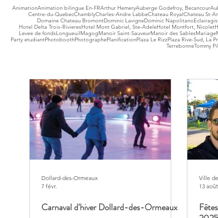
Animation
Animation bilingue En-FR
Arthur Hemery
Auberge Godefroy, Becancour
Au
Centre-du-Quebec
Chambly
Charles-Andre Labbe
Chateau Royal
Chateau St-A
Domaine Chateau Bromont
Dominic Lavigne
Dominic Napolitano
Eclairagis
Hotel Delta Trois-Rivieres
Hotel Mont Gabriel, Ste-Adele
Hotel Montfort, Nicolet
H
Levee de fonds
Longueuil
Magog
Manoir Saint-Sauveur
Manoir des Sables
Mariage
Party etudiant
Photobooth
Photographe
Planification
Plaza Le Rizz
Plaza Rive-Sud, La Pr
Terrebonne
Tommy Pi
Dollard-des-Ormeaux
Ville 
7 févr.
13 août
Carnaval d'hiver Dollard-des-Ormeaux
Fêtes