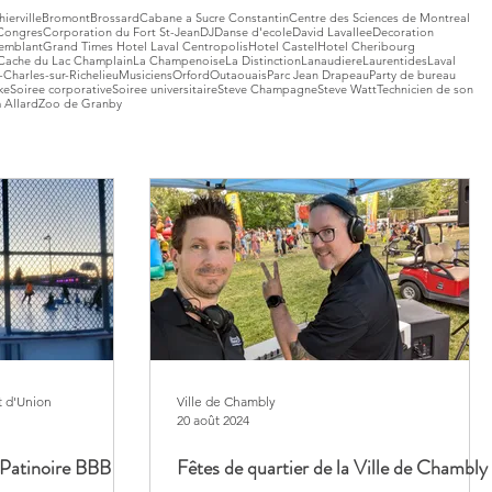
hierville
Bromont
Brossard
Cabane a Sucre Constantin
Centre des Sciences de Montreal
Congres
Corporation du Fort St-Jean
DJ
Danse d'ecole
David Lavallee
Decoration
emblant
Grand Times Hotel Laval Centropolis
Hotel Castel
Hotel Cheribourg
Cache du Lac Champlain
La Champenoise
La Distinction
Lanaudiere
Laurentides
Laval
-Charles-sur-Richelieu
Musiciens
Orford
Outaouais
Parc Jean Drapeau
Party de bureau
ke
Soiree corporative
Soiree universitaire
Steve Champagne
Steve Watt
Technicien de son
 Allard
Zoo de Granby
t d'Union
Ville de Chambly
20 août 2024
 Patinoire BBB
Fêtes de quartier de la Ville de Chambly