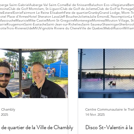
berge Saint-Gabriel
Auberge Val Saint-Come
Bal de finissant
Baluchon Eco-villegiature
Bert
ntoine
Club de Golf Montclam, St-Liguori
Club de Golf de Joliette
Club de Golf le Portage
te
Esterel
Estrie
Fairmont Le Reine Elisabeth
Fete de quartier
Granby
Grand Lodge, Mont-Tr
otel Place d'Armes
Hotel Sheraton Laval
Jeff Boucher
Joliette
Julie Emond
L'Assomption
La 
Mascouche
Mauricie
Mike Castiel
Mont-St-Gregoire
Monteregie
Montreal
Mouton Village, St
airie
Rougemont
Saint-Eustache
Saint-Jean-sur-Richelieu
Saint-Sauveur
Shawinigan
Sherbroo
lotte
Trois-Rivieres
UdeM
VJ
Vignoble Riviere du Chene
Ville de Quebec
Webdiffusion
William
de Chambly
Centre Communautaire le Trai
 2025
14 févr. 2025
 de quartier de la Ville de Chambly
Disco St-Valentin à la