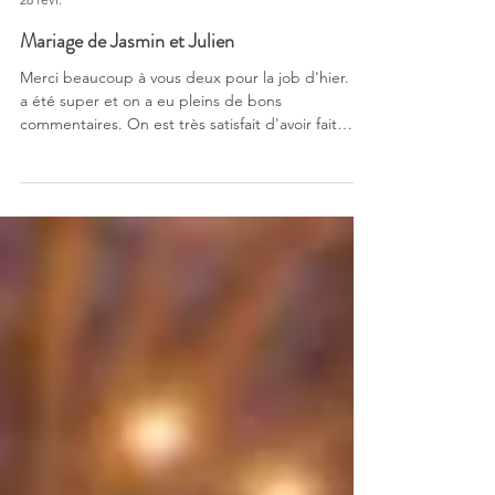
Chateau St-Antoine, St-Antoine-sur-Richelieu
28 févr.
Mariage de Jasmin et Julien
Merci beaucoup à vous deux pour la job d'hier. Ça
a été super et on a eu pleins de bons
commentaires. On est très satisfait d'avoir fait
affaires avec vous. Très satisfaits, on recommande
chaudement. On nous avait recommandé les
services de Master D Productions suite au mariage
d'amis pour l'animation et la musique de notre
mariage. David et DJ Charley ont fait une super
job. Les gens ont aimé l'animation et la piste de
danse a été remplie toute la soirée. Ils nous ont
égal