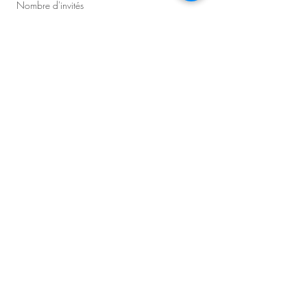
Nombre d'invités
Précisions sur la demande
Planifier une consultation
Master D - Congrès et Événements
Producteur d'événements principal :
David Lavallée​