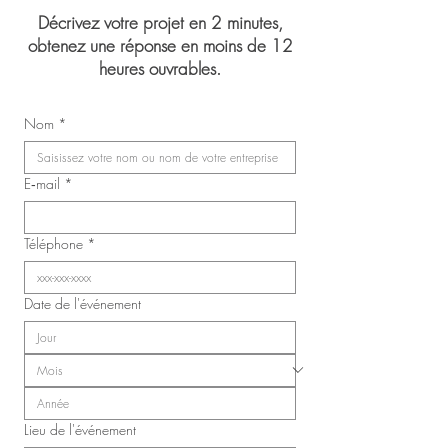
Décrivez votre projet en 2 minutes,
obtenez une réponse en moins de 12
heures ouvrables.
Mariage de Jasmin 
Congrès du Syndicat des
Nom
*
infirmières, inhalothérapeutes
et infirmières auxiliaires de
Laval (SIIIAL-CSQ)
E‑mail
*
Téléphone
*
Date de l'événement
Lieu de l'événement