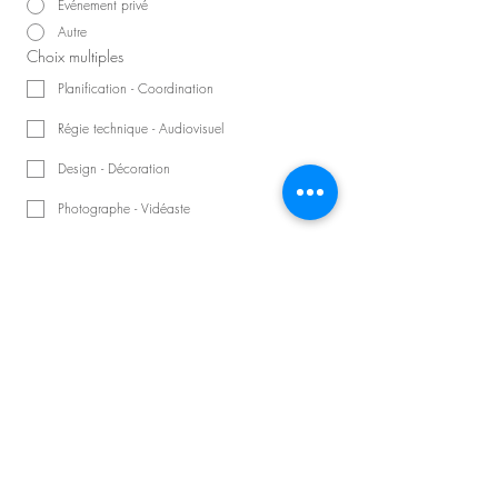
Événement privé
Autre
Choix multiples
Planification - Coordination
Régie technique - Audiovisuel
Design - Décoration
Photographe - Vidéaste
Artistes : Musiciens - DJs
Animateur - Conférencier
Nombre d'invités
Précisions sur la demande