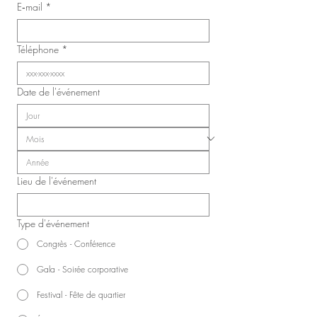
Laval (SIIIAL-CSQ)
E‑mail
*
Téléphone
*
Date de l'événement
Lieu de l'événement
Type d'événement
Congrès - Conférence
Gala - Soirée corporative
Festival - Fête de quartier