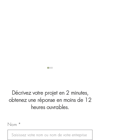
Décrivez votre projet en 2 minutes,
obtenez une réponse en moins de 12
heures ouvrables.
Mariage de Jasmin 
Congrès du Syndicat des
Nom
*
infirmières, inhalothérapeutes
et infirmières auxiliaires de