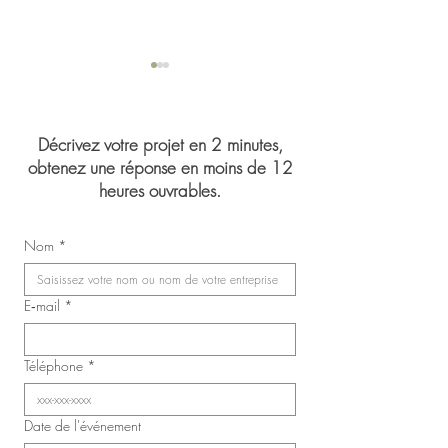
Décrivez votre projet en 2 minutes,
obtenez une réponse en moins de 12
heures ouvrables.
Mariage de Jasmin 
Congrès du Syndicat des
Nom
*
infirmières, inhalothérapeutes
et infirmières auxiliaires de
Laval (SIIIAL-CSQ)
E‑mail
*
Téléphone
*
Date de l'événement