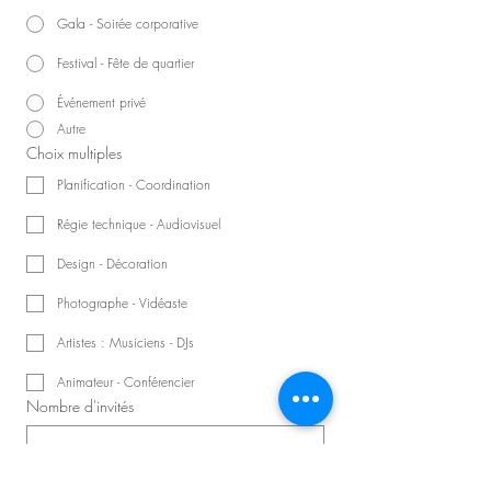
Gala - Soirée corporative
Festival - Fête de quartier
Événement privé
Autre
Choix multiples
Planification - Coordination
Régie technique - Audiovisuel
Design - Décoration
Photographe - Vidéaste
Artistes : Musiciens - DJs
Animateur - Conférencier
Nombre d'invités
Précisions sur la demande