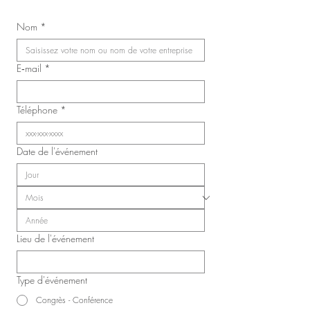
Mariage de Jasmin 
Congrès du Syndicat des
Nom
*
infirmières, inhalothérapeutes
et infirmières auxiliaires de
Laval (SIIIAL-CSQ)
E‑mail
*
Téléphone
*
Date de l'événement
Lieu de l'événement
Type d'événement
Congrès - Conférence