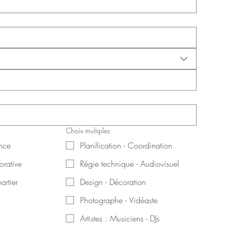
Choix multiples
nce
Planification - Coordination
orative
Régie technique - Audiovisuel
artier
Design - Décoration
Photographe - Vidéaste
Artistes : Musiciens - DJs