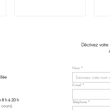
Décrivez votre
Part
Congrès du Syndicat des
Nom
*
infirmières, inhalothérapeutes et
infirmières auxiliaires de Laval
lée​
(SIIIAL-CSQ)
E‑mail
*
 8 h à 20 h
Téléphone
*
n cours)