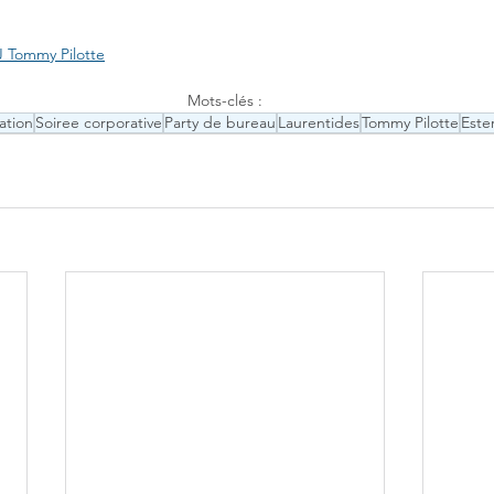
 Tommy Pilotte
Mots-clés :
ation
Soiree corporative
Party de bureau
Laurentides
Tommy Pilotte
Este