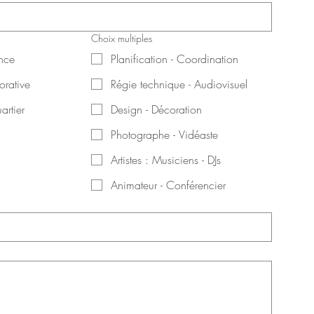
Choix multiples
nce
Planification - Coordination
orative
Régie technique - Audiovisuel
artier
Design - Décoration
Photographe - Vidéaste
Artistes : Musiciens - DJs
Animateur - Conférencier