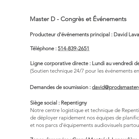
Congrès de l'Association
Master D - Congrès et Événements
professionnelle des pharmaciens
salariés du Québec (APPSQ)
Producteur d'événements principal : David Laval
2026
Téléphone :
514-839-2651
Ligne corporative directe : Lundi au vendredi de
(Soutien technique 24/7 pour les événements e
Demandes de soumission :
david@prodsmasterd
Siège social : Repentigny
Notre centre logistique et technique de Repen
de déployer rapidement nos équipes de planific
et nos parcs d'équipements audiovisuels partou