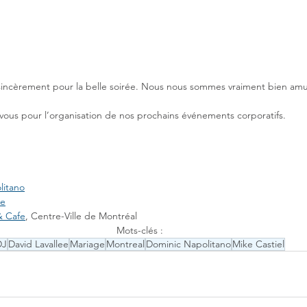
 sincèrement pour la belle soirée. Nous nous sommes vraiment bien amu
vous pour l’organisation de nos prochains événements corporatifs.
litano
ée
& Cafe
, Centre-Ville de Montréal
Mots-clés :
DJ
David Lavallee
Mariage
Montreal
Dominic Napolitano
Mike Castiel