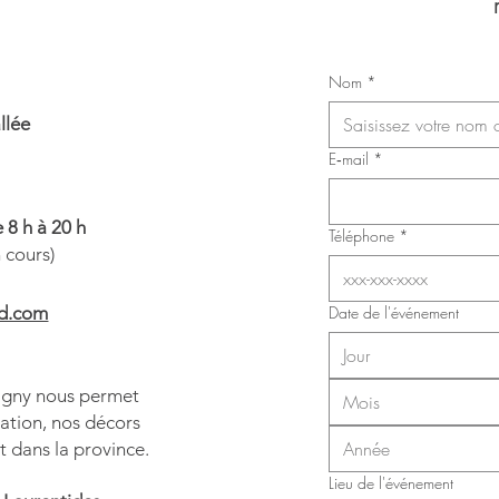
Maria
Congrès du Syndicat des
Nom
*
infirmières, inhalothérapeutes et
infirmières auxiliaires de Laval
lée​
(SIIIAL-CSQ)
E‑mail
*
 8 h à 20 h
Téléphone
*
n cours)
.com​​
Date de l'événement
tigny nous permet
Mois
ation, nos décors
t dans la province.
Lieu de l'événement