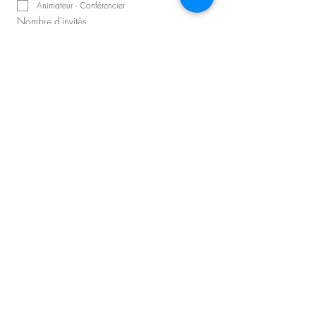
Animateur - Conférencier
Nombre d'invités
Précisions sur la demande
Planifier une consultation
Master D - Congrès et Événements
Producteur d'événements principal :
David Lavallée​