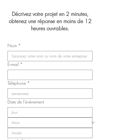
Décrivez votre projet en 2 minutes,
obtenez une réponse en moins de 12
heures ouvrables.
Mariage de Jasmin 
Congrès du Syndicat des
Nom
*
infirmières, inhalothérapeutes
et infirmières auxiliaires de
Laval (SIIIAL-CSQ)
E‑mail
*
Téléphone
*
Date de l'événement