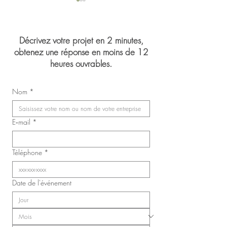
Décrivez votre projet en 2 minutes,
obtenez une réponse en moins de 12
heures ouvrables.
Mariage de Jasmin 
Congrès du Syndicat des
Nom
*
infirmières, inhalothérapeutes
et infirmières auxiliaires de
Laval (SIIIAL-CSQ)
E‑mail
*
Téléphone
*
Date de l'événement