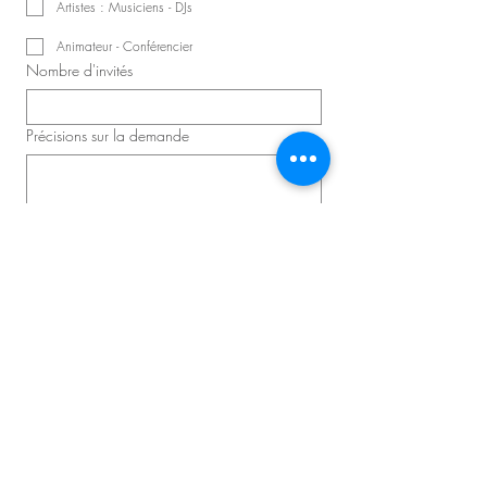
Artistes : Musiciens - DJs
Animateur - Conférencier
Nombre d'invités
Précisions sur la demande
Planifier une consultation
Master D - Congrès et Événements
Producteur d'événements principal :