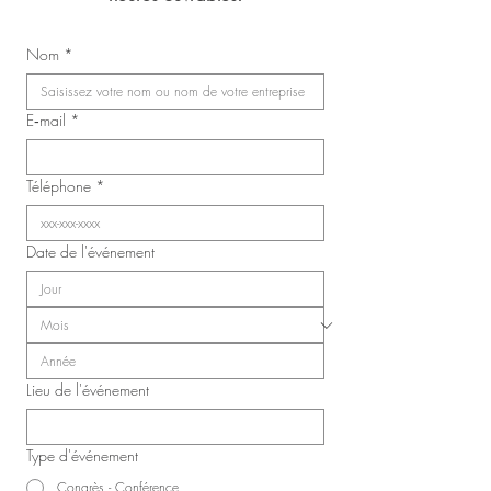
Mariage de Jasmin 
Congrès du Syndicat des
Nom
*
infirmières, inhalothérapeutes
et infirmières auxiliaires de
Laval (SIIIAL-CSQ)
E‑mail
*
Téléphone
*
Date de l'événement
Lieu de l'événement
Type d'événement
Congrès - Conférence