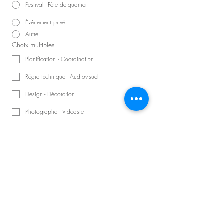
Festival - Fête de quartier
Événement privé
Autre
Choix multiples
Planification - Coordination
Régie technique - Audiovisuel
Design - Décoration
Photographe - Vidéaste
Artistes : Musiciens - DJs
Animateur - Conférencier
Nombre d'invités
Précisions sur la demande