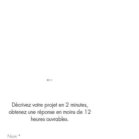
Décrivez votre projet en 2 minutes,
obtenez une réponse en moins de 12
heures ouvrables.
Mariage de Jasmin 
Congrès du Syndicat des
Nom
*
infirmières, inhalothérapeutes