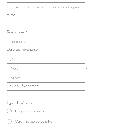
et infirmières auxiliaires de
Laval (SIIIAL-CSQ)
E‑mail
*
Téléphone
*
Date de l'événement
Lieu de l'événement
Type d'événement
Congrès - Conférence
Gala - Soirée corporative